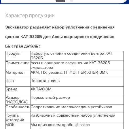
Характер продукции
Экскаватор разделяет набор уплотнения соединения
центра КАТ Э320Б для Ассы шарнирного соединения
Быстрая деталь:
Продукт
Набор уплотнения соединения центра КАТ
Э320Б
Применение
Ассы шарнирного соединения КАТ Э320Б
экскаватора
Материал
АКМ, ПУ, резина, ПТФЭ, НБР, ХНБР, ВМК
Цвет
Чернота + синь
Бренд
ХКПА/ОЭМ
Размер
Нормальный размер
(ИДСОДСХ)
Особенность
Сопротивление масла/ссадина устойчивая
Группа
Разбивочный совместный набор уплотнения
категории
МОК
Мы признаваем пробный заказ