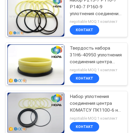
Р140-7 Р160-9
уплотнения соединения
центра экскаватора
negotiable MOQ:1 комплект
31Н6-40950 Хюндай
КОНТАКТ
Твердость набора
31Н6-40950 уплотнения
соединения центра
Р110-7 Р140-7 Р160-9
negotiable MOQ:1 комплект
Р215-7 Р250-7 Р260-9
КОНТАКТ
высокая
Набор уплотнения
соединения центра
КОМАТСУ ПК1100-6 на
Ассы 703-11-00110
negotiable MOQ:1 комплект
703-11-53201
КОНТАКТ
шарнирного соединения