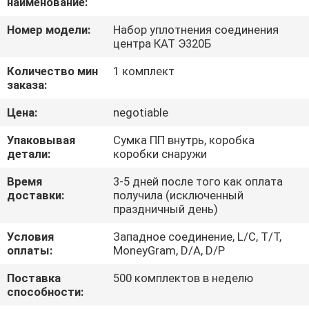
наименование:
КАЧЕСТВА
Номер модели:
Набор уплотнения соединения
центра КАТ Э320Б
КАРТА
Количество мин
1 комплект
САЙТА
заказа:
Цена:
negotiable
PRIVACY
Упаковывая
Сумка ПП внутрь, коробка
POLICY
детали:
коробки снаружи
Время
3-5 дней после того как оплата
доставки:
получила (исключенный
праздничный день)
Условия
Западное соединение, L/C, T/T,
оплаты:
MoneyGram, D/A, D/P
Поставка
500 комплектов в неделю
способности: