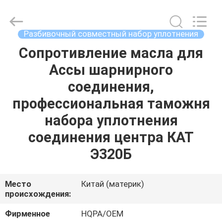
Road
Enterprise
Management
Services
Co.,
Разбивочный совместный набор уплотнения
Ltd..
All
Сопротивление масла для
ДОМ
Rights
Reserved.
Ассы шарнирного
ПРОДУКТЫ
соединения,
профессиональная таможня
О
набора уплотнения
НАС
соединения центра КАТ
Э320Б
ПУТЕШЕСТВИЕ
ФАБРИКИ
Место
Китай (материк)
происхождения:
ПРОВЕРКА
Фирменное
HQPA/OEM