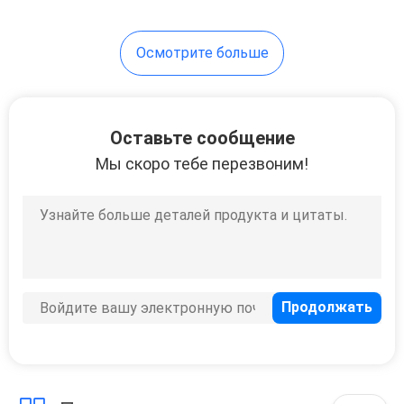
65
Осмотрите больше
Набор уплотнения
клапана
Оставьте сообщение
Мы скоро тебе перезвоним!
61
Разбивочный
совместный набор
уплотнения