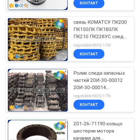
запасных частей
КАЧЕСТВА
КОНТАКТ
экскаватора/КАТ
320Д2
связь КОМАТСУ ПК200
КАРТА
89
ПК150ЛК ПК180ЛК
САЙТА
ПК210 ПК228УС следа
Наборы
20И-32-00013 20И-32-
negotiable MOQ:1 ПК
уплотнения
00014
PRIVACY
КОНТАКТ
затяжелителя
POLICY
Ролик следа запасных
частей 20И-30-00012
20И-30-00014
117
экскаватора ПК200-5
negotiable MOQ:1 ПК
ПК200-6 КОМАТСУ
Набор уплотнения
КОНТАКТ
насоса
201-26-71190 кольцо
шестерни мотора
качания для