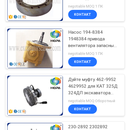
уменьшения качания
negotiable MOQ:1 ПК
экскаватора разделяет
КОНТАКТ
ПК60-7
62
Набор уплотнения
Насос 194-8384
1948384 привода
конечной
вентилятора запасных
частей экскаватора
передачи
negotiable MOQ:1 ПК
КАТ 330К 330КЛ
КОНТАКТ
Дуйте муфту 462-9952
98
4629952 для КАТ 325Д
Гидравлические
324ДЛ экскаватора
гусеницы
negotiable MOQ:Оборотный
наборы
КОНТАКТ
уплотнения
230-2892 2302892