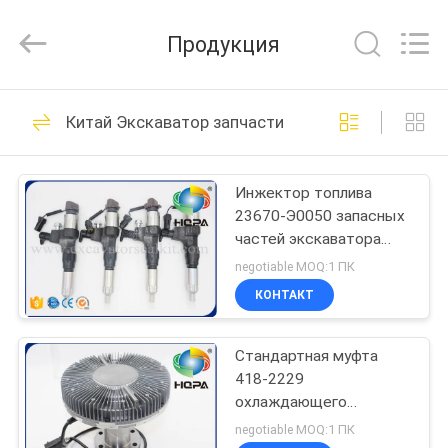
Road
Enterprise
Management
Продукция
Services
Co.,
Ltd..
All
ДОМ
Rights
445
Reserved.
Китай Экскаватор запчасти
Набор уплотнения
ПРОДУКТЫ
землечерпалки
Инжектор топлива
23670-Э0050 запасных
О
частей экскаватора
НАС
СК260-8 ХИНО ДЖ05Э
negotiable MOQ:1 ПК
для экскаватора
КОНТАКТ
Кобелько
48
ПУТЕШЕСТВИЕ
Гидровлический
Стандартная муфта
ФАБРИКИ
418-2229
набор уплотнения
охлаждающего
ПРОВЕРКА
вентилятора двигателя
negotiable MOQ:1 ПК
выключателя