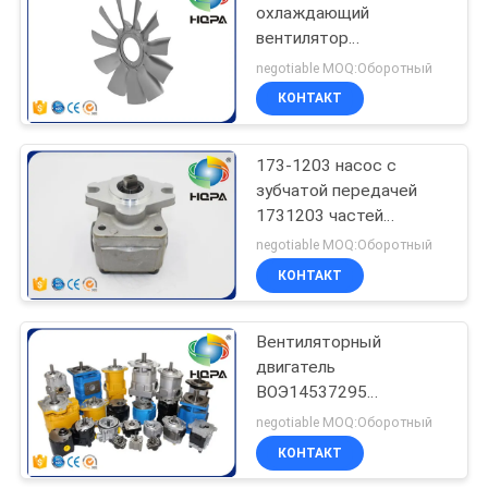
мотора
охлаждающий
вентилятор
74
экскаватора запасных
negotiable MOQ:Оборотный
частей Э324
КОНТАКТ
ТК нефти печать
экскаватора гусеницы
двигателя К7
173-1203 насос с
зубчатой передачей
1731203 частей
экскаватора запасных
negotiable MOQ:Оборотный
для КАТ 312К 315Д
КОНТАКТ
141
насоса пилота СБС80
Плавая
Вентиляторный
двигатель
уплотнение масла
ВОЭ14537295
14537295 для Вольво
negotiable MOQ:Оборотный
ЭК460Б ЭК460К
КОНТАКТ
ПЛ4608 ПЛ4611