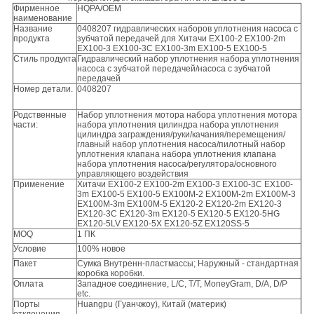
Фирменное
HQPA/OEM
наименование
Название
0408207 гидравлических наборов уплотнения насоса с
продукта
зубчатой передачей для Хитачи EX100-2 EX100-2m
EX100-3 EX100-3C EX100-3m EX100-5 EX100-5
Стиль продукта
Гидравлический набор уплотнения набора уплотнения
насоса с зубчатой передачей/насоса с зубчатой
передачей
Номер детали.
0408207
Родственные
Набор уплотнения мотора набора уплотнения мотора
части:
набора уплотнения цилиндра набора уплотнения
цилиндра заграждения/руки/качания/перемещения/
главный набор уплотнения насоса/пилотный набор
уплотнения клапана набора уплотнения клапана
набора уплотнения насоса/регулятора/основного
управляющего воздействия
Применение
Хитачи EX100-2 EX100-2m EX100-3 EX100-3C EX100-
3m EX100-5 EX100-5 EX100M-2 EX100M-2m EX100M-3
EX100M-3m EX100M-5 EX120-2 EX120-2m EX120-3
EX120-3C EX120-3m EX120-5 EX120-5 EX120-5HG
EX120-5LV EX120-5X EX120-5Z EX120SS-5
MOQ
1 ПК
Условие
100% новое
Пакет
Сумка Внутренн-пластмассы; Наружный - стандартная
коробка коробки.
Оплата
Западное соединение, L/C, T/T, MoneyGram, D/A, D/P
etc.
Порты
Huangpu (Гуанчжоу), Китай (материк)