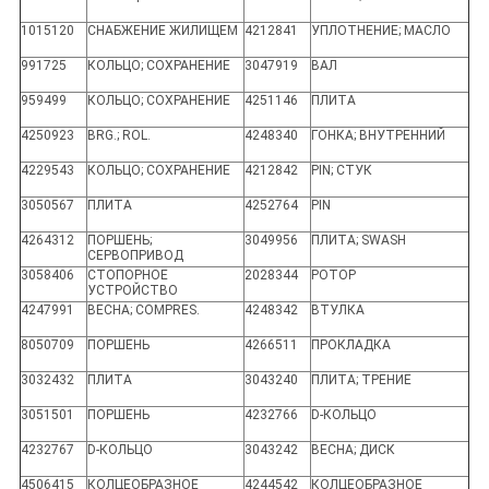
1015120
СНАБЖЕНИЕ ЖИЛИЩЕМ
4212841
УПЛОТНЕНИЕ; МАСЛО
991725
КОЛЬЦО; СОХРАНЕНИЕ
3047919
ВАЛ
959499
КОЛЬЦО; СОХРАНЕНИЕ
4251146
ПЛИТА
4250923
BRG.; ROL.
4248340
ГОНКА; ВНУТРЕННИЙ
4229543
КОЛЬЦО; СОХРАНЕНИЕ
4212842
PIN; СТУК
3050567
ПЛИТА
4252764
PIN
4264312
ПОРШЕНЬ;
3049956
ПЛИТА; SWASH
СЕРВОПРИВОД
3058406
СТОПОРНОЕ
2028344
РОТОР
УСТРОЙСТВО
4247991
ВЕСНА; COMPRES.
4248342
ВТУЛКА
8050709
ПОРШЕНЬ
4266511
ПРОКЛАДКА
3032432
ПЛИТА
3043240
ПЛИТА; ТРЕНИЕ
3051501
ПОРШЕНЬ
4232766
D-КОЛЬЦО
4232767
D-КОЛЬЦО
3043242
ВЕСНА; ДИСК
4506415
КОЛЦЕОБРАЗНОЕ
4244542
КОЛЦЕОБРАЗНОЕ