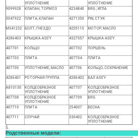
УПЛОТНЕНИЕ
УПЛОТНЕНИЕ
9099928
КЛАПАН; ТОРМОЗ
4234840
BRG.; ИГЛА
3047922
ПЛИТА; КЛАПАН
4271350
PIN; СТУК
M341232
БОЛТ; ГНЕЗДО
4255115
МОТОР; МАСЛО
4286403
КРЫШКА ASS'Y
4327557
КРЫШКА ASS'Y
407701
КОЛЬЦО
407702
ПОРШЕНЬ
407703
ПЛИТА
407704
ПЛИТА
407705
УПЛОТНЕНИЕ; МАСЛО
407706
КОЛЬЦО; СОХРАНЕНИЕ
4286401
РОТОРНАЯ ГРУППА
4286402
ВАЛ ASS'Y
A810130
КОЛЦЕОБРАЗНОЕ
407707
КОЛЦЕОБРАЗНОЕ
УПЛОТНЕНИЕ
УПЛОТНЕНИЕ
407708
КОЛЦЕОБРАЗНОЕ
407709
BRG.
УПЛОТНЕНИЕ
407710
ПЛИТА
254007
ВЕСНА
407711
СЛУЧАЙ
330402
КОЛЦЕОБРАЗНОЕ
УПЛОТНЕНИЕ
5.
Родственные модели: