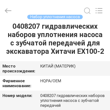
Road
Enterprise
Management
Services
Co.,
Набор уплотнения насоса
Ltd..
All
0408207 гидравлических
ДОМ
Rights
Reserved.
наборов уплотнения насоса
ПРОДУКТЫ
с зубчатой передачей для
экскаватора Хитачи EX100-2
О
НАС
Место
КИТАЙ (МАТЕРИК)
происхождения:
ПУТЕШЕСТВИЕ
Фирменное
HQPA/OEM
наименование:
ФАБРИКИ
Номер модели:
0408207 гидравлических наборов
уплотнения насоса с зубчатой
ПРОВЕРКА
передачей