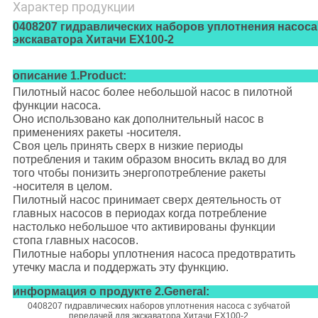
Характер продукции
0408207 гидравлических наборов уплотнения насоса
экскаватора Хитачи EX100-2
описание 1.Product:
Пилотный насос более небольшой насос в пилотной
функции насоса.
Оно использовано как дополнительный насос в
применениях ракеты -носителя.
Своя цель принять сверх в низкие периоды
потребления и таким образом вносить вклад во для
того чтобы понизить энергопотребление ракеты
-носителя в целом.
Пилотный насос принимает сверх деятельность от
главных насосов в периодах когда потребление
настолько небольшое что активированы функции
стопа главных насосов.
Пилотные наборы уплотнения насоса предотвратить
утечку масла и поддержать эту функцию.
информация о продукте 2.General:
0408207 гидравлических наборов уплотнения насоса с зубчатой
передачей для экскаватора Хитачи EX100-2