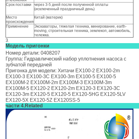
отклонения
Срок поставки
через 3-5 дней после полученной оплаты
(исключенный праздничный день)
Место
Китай (материк)
происхождения
Применение
Экскаваторы, тяжелая техника, минирование, earth-
moving, строительная техника, землекоп, автомобиль,
тележка.
3.
Модель пригонки
Номер детали: 0408207
Группа: Гидравлический набор уплотнения насоса с
зубчатой передачей
Пригонка для модели: Хитачи EX100-2 EX100-2m
EX100-3 EX100-3C EX100-3m EX100-5 EX100-5
EX100M-2 EX100M-2m EX100M-3 EX100M-3m
EX100M-5 EX120-2 EX120-2m EX120-3 EX120-3C
EX120-3m EX120-5 EX120-5 EX120-5HG EX120-5LV
EX120-5X EX120-5Z EX120SS-5
части 4.Related