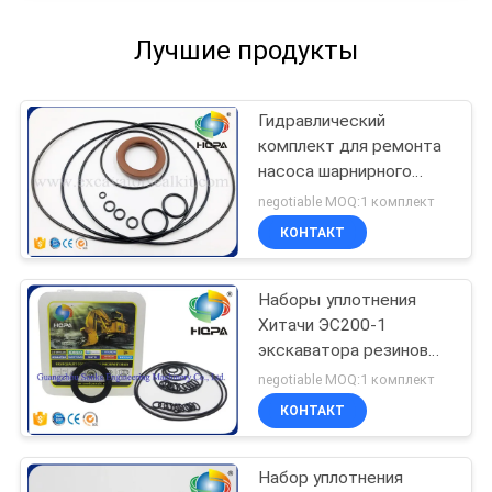
Лучшие продукты
Гидравлический
комплект для ремонта
насоса шарнирного
соединения
negotiable MOQ:1 комплект
СКАИ-00553 для
КОНТАКТ
экскаватора Хюндай
Р225-7 Р210ЛК-7
Наборы уплотнения
Хитачи ЭС200-1
экскаватора резиновые
на Ассы 9065880
negotiable MOQ:1 комплект
насоса ХПВ116
КОНТАКТ
Набор уплотнения