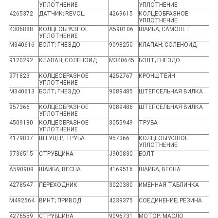
УПЛОТНЕНИЕ
УПЛОТНЕНИЕ
4265372
ДАТЧИК; REVOL.
4269615
КОЛЦЕОБРАЗНОЕ
УПЛОТНЕНИЕ
4306888
КОЛЦЕОБРАЗНОЕ
A590106
ШАЙБА; САМОЛЕТ
УПЛОТНЕНИЕ
M340616
БОЛТ; ГНЕЗДО
9098250
КЛАПАН; СОЛЕНОИД
9120292
КЛАПАН; СОЛЕНОИД
M340645
БОЛТ; ГНЕЗДО
971823
КОЛЦЕОБРАЗНОЕ
4252767
КРОНШТЕЙН
УПЛОТНЕНИЕ
M340613
БОЛТ; ГНЕЗДО
9089485
ШТЕПСЕЛЬНАЯ ВИЛКА
957366
КОЛЦЕОБРАЗНОЕ
9089486
ШТЕПСЕЛЬНАЯ ВИЛКА
УПЛОТНЕНИЕ
4509180
КОЛЦЕОБРАЗНОЕ
3055949
ТРУБА
УПЛОТНЕНИЕ
4179837
ШТУЦЕР; ТРУБА
957366
КОЛЦЕОБРАЗНОЕ
УПЛОТНЕНИЕ
9736515
СТРУБЦИНА
J900830
БОЛТ
A590908
ШАЙБА; ВЕСНА
4169516
ШАЙБА; ВЕСНА
4278547
ПЕРЕХОДНИК
3020380
ИМЕННАЯ ТАБЛИЧКА
M492564
ВИНТ; ПРИВОД
4239375
СОЕДИНЕНИЕ; РЕЗИНА
4276559
СТРУБЦИНА
9096731
МОТОР; МАСЛО