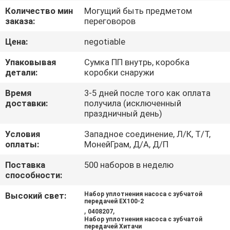
КАЧЕСТВА
Количество мин
Могущий быть предметом
заказа:
переговоров
КАРТА
Цена:
negotiable
САЙТА
Упаковывая
Сумка ПП внутрь, коробка
детали:
коробки снаружи
PRIVACY
Время
3-5 дней после того как оплата
доставки:
получила (исключенный
POLICY
праздничный день)
Условия
Западное соединение, Л/К, Т/Т,
оплаты:
МонейГрам, Д/А, Д/П
Поставка
500 наборов в неделю
способности:
Высокий свет:
Набор уплотнения насоса с зубчатой
передачей EX100-2
,
,
0408207
Набор уплотнения насоса с зубчатой
передачей Хитачи