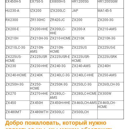
EX450H-5
EX750-5
EX800H-5
HR1200SG
HR1200SGM
HU230-A
IZX200
IZX200LC
JAP
MA145-5
RX2300
ZR130HC
ZR420JC
ZX200
ZX200-3G
ZX200-E
ZX200-HHE
ZX200LC-
ZX200-X
ZX210-AMS
HHE
ZX210H
ZX210H-3G
ZX210-HCME
ZX210K
ZX210K-3G
ZX210LC-3G
ZX210N-
ZX210N-
ZX225US
ZX225US-E
AMS
HCME
ZX225US-
ZX225USR
ZX225USR-E
ZX225USR-
ZX225USRK
HCME
HCME
ZX230
ZX230-HHE
ZX240-3G
ZX240-AMS
ZX240H
ZX240-HCME
ZX240K
ZX240LC-3G
ZX240LC-HHE
ZX250-AMS
ZX250H-3G
ZX250-
ZX250K-3G
ZX250LC-3G
ZX260LCH-3G
HCME
ZX270
ZX270-HHE
ZX280LC-
ZX280LC-HCME
ZX300W
AMS
ZX450
ZX450H
ZX450H-HHE
ZX460LCH-AMS
ZX460LCH-
HCME
ZX480MT
ZX480MTH
ZX500LC
ZX500LCH
Добро пожаловать, который нужно