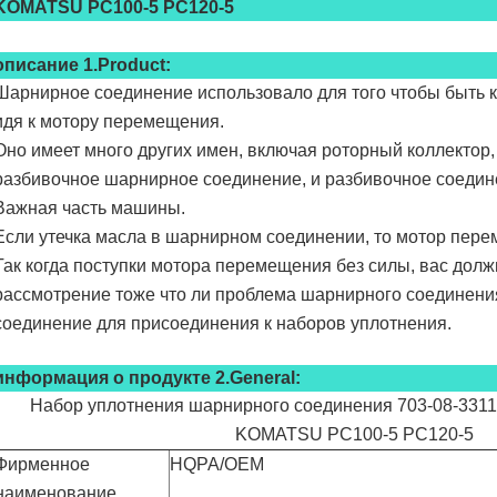
KOMATSU PC100-5 PC120-5
описание 1.Product:
Шарнирное соединение использовало для того чтобы быть 
идя к мотору перемещения.
Оно имеет много других имен, включая роторный коллектор,
разбивочное шарнирное соединение, и разбивочное соедин
Важная часть машины.
Если утечка масла в шарнирном соединении, то мотор пере
Так когда поступки мотора перемещения без силы, вас долж
рассмотрение тоже что ли проблема шарнирного соединени
соединение для присоединения к наборов уплотнения.
информация о продукте 2.General:
Набор уплотнения шарнирного соединения 703-08-3311
KOMATSU PC100-5 PC120-5
Фирменное
HQPA/OEM
наименование