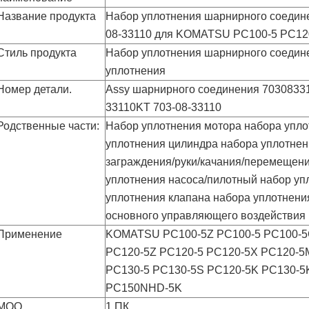
Название продукта
Набор уплотнения шарнирного соедине
08-33110 для KOMATSU PC100-5 PC12
Стиль продукта
Набор уплотнения шарнирного соедин
уплотнения
Номер детали.
Assy шарнирного соединения 7030833
33110KT 703-08-33110
Родственные части:
Набор уплотнения мотора набора упло
уплотнения цилиндра набора уплотне
заграждения/руки/качания/перемещен
уплотнения насоса/пилотный набор уп
уплотнения клапана набора уплотнения
основного управляющего воздействия
Применение
KOMATSU PC100-5Z PC100-5 PC100-5
PC120-5Z PC120-5 PC120-5X PC120-5
PC130-5 PC130-5S PC120-5K PC130-
PC150NHD-5K
MOQ
1 ПК