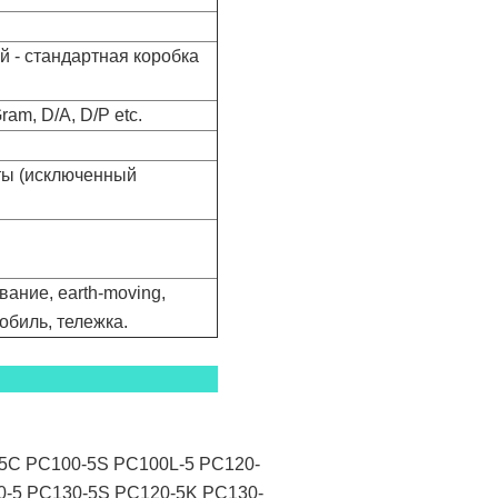
 - стандартная коробка
am, D/A, D/P etc.
аты (исключенный
ание, earth-moving,
обиль, тележка.
5C PC100-5S PC100L-5 PC120-
0-5 PC130-5S PC120-5K PC130-