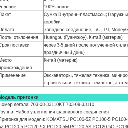
Условие
100% новое
Пакет
Сумка Внутренн-пластмассы; Наружный
коробки.
Оплата
Западное соединение, L/C, T/T, MoneyGr
Порты отклонения
Huangpu (Гуанчжоу), Китай (материк)
Срок поставки
через 3-5 дней после полученной опл
праздничный день)
Место
Китай (материк)
происхождения
Применение
Экскаваторы, тяжелая техника, миниров
строительная техника, землекоп, автом
.
Модель пригонки
Номер детали: 703-08-33110KT 703-08-33110
Группа: Набор уплотнения шарнирного соединения
Пригонка для модели: KOMATSU PC100-5Z PC100-5 PC100-
5Z PC120-5 PC120-5X PC120-5M PC120-5S PC120-5C PC13