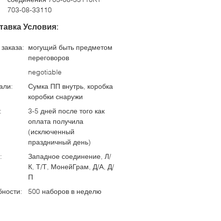
703-08-33110
тавка Условия:
заказа:
могущий быть предметом
переговоров
negotiable
али:
Сумка ПП внутрь, коробка
коробки снаружи
:
3-5 дней после того как
оплата получила
(исключенный
праздничный день)
:
Западное соединение, Л/
К, Т/Т, МонейГрам, Д/А, Д/
П
бности:
500 наборов в неделю