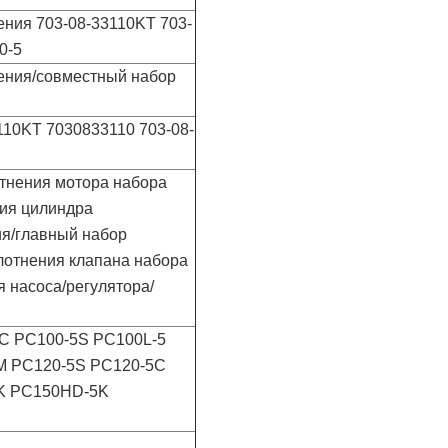
ния 703-08-33110KT 703-
0-5
ения/совместный набор
110KT 7030833110 703-08-
тнения мотора набора
ния цилиндра
ия/главный набор
лотнения клапана набора
 насоса/регулятора/
C PC100-5S PC100L-5
M PC120-5S PC120-5C
5K PC150HD-5K