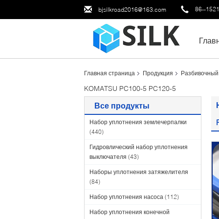
86--152
bjsilkroad2016@163.com
Глав
Главная страница
Продукция
Разбивочный
KOMATSU PC100-5 PC120-5
Все продукты
Набор уплотнения землечерпалки
(440)
Гидровлический набор уплотнения
выключателя
(43)
Наборы уплотнения затяжелителя
(84)
Набор уплотнения насоса
(112)
Набор уплотнения конечной