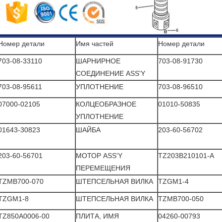
Номер детали
Имя частей
Номер детали
703-08-33110
ШАРНИРНОЕ
703-08-91730
СОЕДИНЕНИЕ ASS'Y
703-08-95611
УПЛОТНЕНИЕ
703-08-96510
07000-02105
КОЛЦЕОБРАЗНОЕ
01010-50835
УПЛОТНЕНИЕ
01643-30823
ШАЙБА
203-60-56702
203-60-56701
МОТОР ASS'Y
TZ203B210101-A
ПЕРЕМЕЩЕНИЯ
TZMB700-070
ШТЕПСЕЛЬНАЯ ВИЛКА
TZGM1-4
TZGM1-8
ШТЕПСЕЛЬНАЯ ВИЛКА
TZMB700-050
TZ850A0006-00
ПЛИТА, ИМЯ
04260-00793