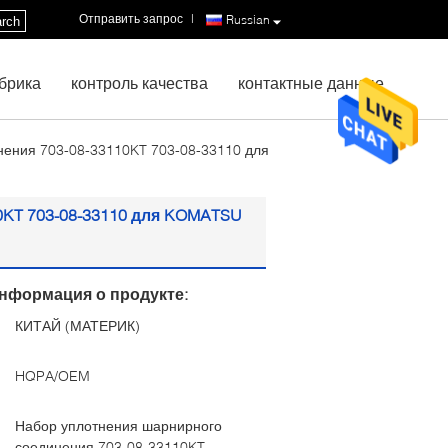
Отправить запрос
|
Russian
rch
брика
контроль качества
контактные данные
нения 703-08-33110KT 703-08-33110 для
0KT 703-08-33110 для KOMATSU
нформация о продукте:
КИТАЙ (МАТЕРИК)
:
HQPA/OEM
Набор уплотнения шарнирного
соединения 703-08-33110KT