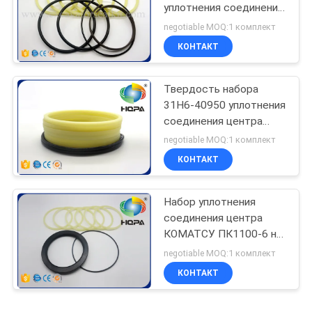
уплотнения соединения
центра экскаватора
negotiable MOQ:1 комплект
31Н6-40950 Хюндай
КОНТАКТ
Твердость набора
31Н6-40950 уплотнения
соединения центра
Р110-7 Р140-7 Р160-9
negotiable MOQ:1 комплект
Р215-7 Р250-7 Р260-9
КОНТАКТ
высокая
Набор уплотнения
соединения центра
КОМАТСУ ПК1100-6 на
Ассы 703-11-00110
negotiable MOQ:1 комплект
703-11-53201
КОНТАКТ
шарнирного соединения