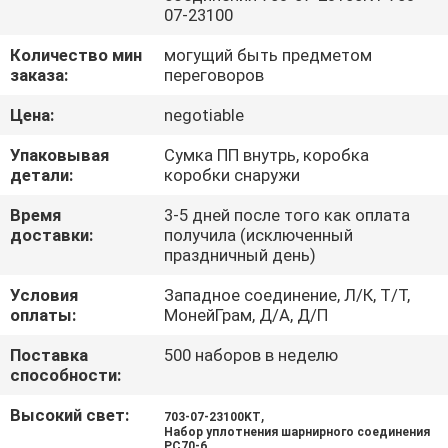
КАЧЕСТВА
07-23100
Количество мин
могущий быть предметом
КАРТА
заказа:
переговоров
САЙТА
Цена:
negotiable
Упаковывая
Сумка ПП внутрь, коробка
PRIVACY
детали:
коробки снаружи
POLICY
Время
3-5 дней после того как оплата
доставки:
получила (исключенный
праздничный день)
Условия
Западное соединение, Л/К, Т/Т,
оплаты:
МонейГрам, Д/А, Д/П
Поставка
500 наборов в неделю
способности:
Высокий свет:
,
703-07-23100KT
Набор уплотнения шарнирного соединения
PC70-6