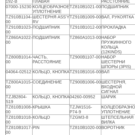
192-B
ПЛАВАЯ
РАССТОЯНИЕ
07000-15230
КОЛЦЕОБРАЗНОЕ
TZ810B1021-00
ПОДШИПНИК
УПЛОТНЕНИЕ
TZ910B1104-
ШЕСТЕРНЯ ASS'Y
TZ910B1009-00
ВАЛ, РУКОЯТКА
00
RV
TZ910B1023-
ПОДШИПНИК
TZ910B1012-00
ПРОКЛАДКА
00
TZ860A1022-
ПОДШИПНИК
TZ860A1013-00
НАБОР
00
ПРУЖИННОГО
КОЛЬЦА
(12KINDS)
TZ800B1014-
ЧАСТЬ,
TZ900B1107-00
НАБОР
00
РАССТОЯНИЕ
ШЕСТЕРНИ
ШПОРЫ (3PIS)
04064-02512
КОЛЬЦО, КНОПКА
TZ910B1016-00
ВАЛ
TZ800A1015-
СОЕДИНЕНИЕ
TZ900B1006-00
ШЕСТЕРНЯ,
00
ВХОДНОЙ
СИГНАЛ
TZJB2804-
КОЛЬЦО, КНОПКА
04260-00952
ШАРИК
S19
TZ810B1008-
КРЫШКА
TZJW1516-
КОЛЦЕОБРАЗН
00
P74-9
УПЛОТНЕНИЕ
TZ810B1018-
КОЛЬЦО
TZGM3-8
ШТЕПСЕЛЬНАЯ
00
ВИЛКА
TZ810B1017-
PIN
TZ810B1020-00
ВОРОТНИК
00