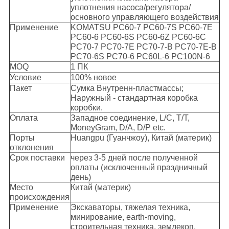
уплотнения насоса/регулятора/
основного управляющего воздействия
Применение
KOMATSU PC60-7 PC60-7S PC60-7E
PC60-6 PC60-6S PC60-6Z PC60-6C
PC70-7 PC70-7E PC70-7-B PC70-7E-B
PC70-6S PC70-6 PC60L-6 PC100N-6
MOQ
1 ПК
Условие
100% новое
Пакет
Сумка Внутренн-пластмассы;
Наружный - стандартная коробка
коробки.
Оплата
Западное соединение, L/C, T/T,
MoneyGram, D/A, D/P etc.
Порты
Huangpu (Гуанчжоу), Китай (материк)
отклонения
Срок поставки
через 3-5 дней после полученной
оплаты (исключенный праздничный
день)
Место
Китай (материк)
происхождения
Применение
Экскаваторы, тяжелая техника,
минирование, earth-moving,
строительная техника, землекоп,