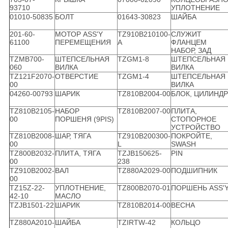
93710
УПЛОТНЕНИЕ
01010-50835
БОЛТ
01643-30823
ШАЙБА
201-60-
МОТОР ASS'Y
TZ910B210100-
СЛУЖИТ
61100
ПЕРЕМЕЩЕНИЯ
A
ФЛАНЦЕМ
НАБОР, ЗАД
TZMB700-
ШТЕПСЕЛЬНАЯ
TZGM1-8
ШТЕПСЕЛЬНАЯ
060
ВИЛКА
ВИЛКА
TZ121F2070-
ОТВЕРСТИЕ
TZGM1-4
ШТЕПСЕЛЬНАЯ
00
ВИЛКА
04260-00793
ШАРИК
TZ810B2004-00
БЛОК, ЦИЛИНДР
TZ810B2105-
НАБОР
TZ810B2007-00
ПЛИТА,
00
ПОРШЕНЯ (9PIS)
СТОПОРНОЕ
УСТРОЙСТВО
TZ810B2008-
ШАР, ТЯГА
TZ910B200300-
ПОКРОЙТЕ,
00
L
SWASH
TZ800B2032-
ПЛИТА, ТЯГА
TZJB150625-
PIN
00
238
TZ910B2002-
ВАЛ
TZ880A2029-00
ПОДШИПНИК
00
TZ15Z-22-
УПЛОТНЕНИЕ,
TZ800B2070-01
ПОРШЕНЬ ASS'
42-10
МАСЛО
TZJB1501-22
ШАРИК
TZ810B2014-00
ВЕСНА
TZ880A2010-
ШАЙБА
TZIRTW-42
КОЛЬЦО