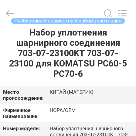
Road
Enterprise
Management
Services
Co.,
Разбивочный совместный набор уплотнения
Ltd..
All
Набор уплотнения
ДОМ
Rights
Reserved.
шарнирного соединения
ПРОДУКТЫ
703-07-23100KT 703-07-
23100 для KOMATSU PC60-5
О
PC70-6
НАС
Место
КИТАЙ (МАТЕРИК)
происхождения:
ПУТЕШЕСТВИЕ
ФАБРИКИ
Фирменное
HQPA/OEM
наименование:
ПРОВЕРКА
Номер модели:
Набор уплотнения шарнирного
соединения 703-07-23100KT 703-