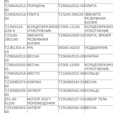
00
TZ880A2012-
ПОРШЕНЬ
TZ800A2015-00
ПЛИТА
00
TZ800A2016-
ПЛИТА
TZSUN-2WG28
ЗВЕНИТЕ,
00
РЕЗЕРВНАЯ
КОПИЯ
TZJW1516-
КОЛЦЕОБРАЗНОЕ
07000-12140
КОЛЦЕОБРАЗН
G28-9
УПЛОТНЕНИЕ
УПЛОТНЕНИЕ
TZSUN-
ЗВЕНИТЕ,
TZ860A2009-01
ПЛИТА, ВРЕМЯ
2BG140
РЕЗЕРВНАЯ
КОПИЯ
TZJB1354-4-
PIN
06000-06203
ПОДШИПНИК
10
TZ880A2013-
ВЕСНА
TZ860A2019-00
КЛАПАН
00
TZ860A2020-
ВЕСНА
07000-11009
КОЛЦЕОБРАЗН
01
УПЛОТНЕНИЕ
TZ860A2018-
МЕСТО
TZ100A2022-00
КОЛЬЦО
00
TZ200B2073-
КЛАПАН
TZ300B2043-01
ВЕСНА
00
TZ300B2039-
ЗАТВОР
TZ300B2042-00
КОЛЬЦО
00
201-60-
МОТОР ASS'Y
TZ910B2107-01
НАБОР ТЕЛА
61100
ПЕРЕМЕЩЕНИЯ
TZ910B2063-
ЗАТВОР
TZ910B2065-00
ВЕСНА
00