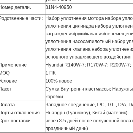
Номер детали.
31N4-40950
Родственные части:
Набор уплотнения мотора набора упло
уплотнения цилиндра набора уплотне
заграждения/руки/качания/перемещен
уплотнения насоса/пилотный набор уп
уплотнения клапана набора уплотнения
основного управляющего воздействия
Применение
Hyundai R140W-7; R170W-7; R200W-7;
MOQ
1 ПК
Условие
100% новое
Пакет
Сумка Внутренн-пластмассы; Наружный
коробки.
Оплата
Западное соединение, L/C, T/T, , D/A, D/
Порты отклонения
Huangpu (Гуанчжоу), Китай (материк)
Срок поставки
через 3-5 дней после полученной опл
праздничный день)