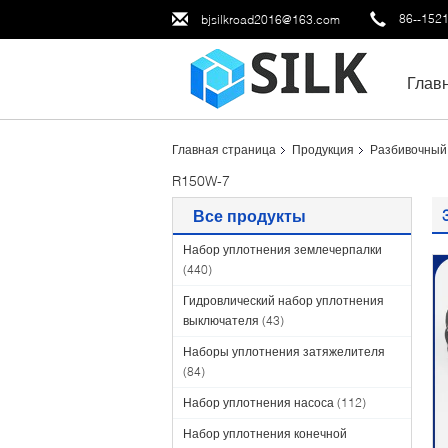
86--152
bjsilkroad2016@163.com
Глав
Главная страница
Продукция
Разбивочный
R150W-7
Все продукты
Набор уплотнения землечерпалки
(440)
Гидровлический набор уплотнения
выключателя
(43)
Наборы уплотнения затяжелителя
(84)
Набор уплотнения насоса
(112)
Набор уплотнения конечной