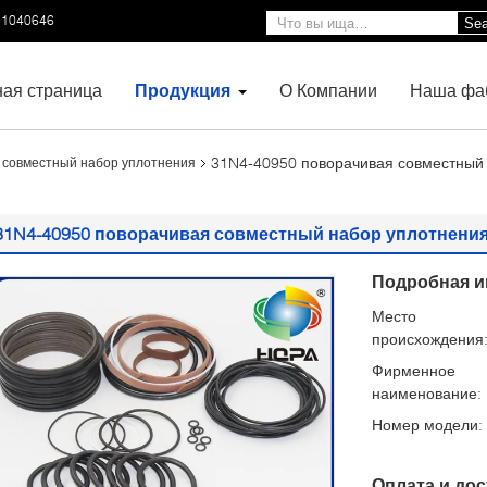
11040646
Sea
ная страница
Продукция
О Компании
Наша фа
31N4-40950 поворачивая совместный
 совместный набор уплотнения
31N4-40950 поворачивая совместный набор уплотнения 
Подробная и
Место
происхождения
Фирменное
наименование:
Номер модели:
Оплата и дос