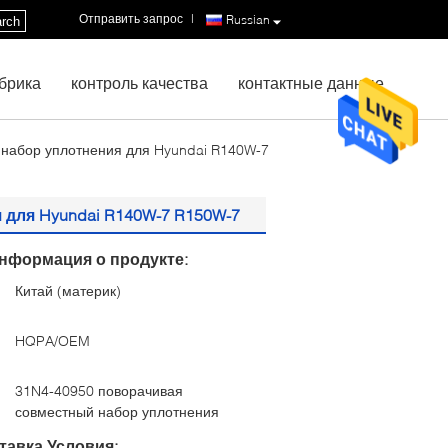
Отправить запрос
|
Russian
rch
брика
контроль качества
контактные данные
 набор уплотнения для Hyundai R140W-7
для Hyundai R140W-7 R150W-7
нформация о продукте:
Китай (материк)
:
HQPA/OEM
31N4-40950 поворачивая
совместный набор уплотнения
тавка Условия: