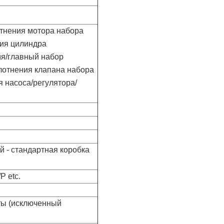
тнения мотора набора
ния цилиндра
ия/главный набор
лотнения клапана набора
 насоса/регулятора/
 - стандартная коробка
P etc.
аты (исключенный