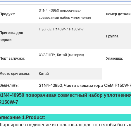
31N4-40950 поворачивая
Продукт:
номер детали
совместный набор уплотнения
Hyundai R140W-7 R150W-7
Пригонка для
Группа:
одели:
ХУАГНПУ, Китай (материк)
Порт загрузки:
Упаковка:
Место оригинала:
Китай
31N4-40950
Части экскаватора OEM R150W-
Выделить:
,
31N4-40950 поворачивая совместный набор уплотнения
R150W-7
описание 1.Product:
Шарнирное соединение использовало для того чтобы быть 